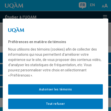
FR
EN
Étudier à l'UQAM
COURS
//
JUR7260
Droit du travail et mondialisation
Préférences en matière de témoins
Nous utilisons des témoins (cookies) afin de collecter des
informations qui nous permettent d’améliorer votre
Description du cours
expérience sur le site, de vous proposer des contenus vidéo,
d’analyser les statistiques de fréquentation, etc. Vous
Horaire - Été 2026
pouvez personnaliser votre choix en sélectionnant
« Préférences ».
Horaire - Automne 2026
Autoriser les témoins
Horaire - Hiver 2027
Tout refuser