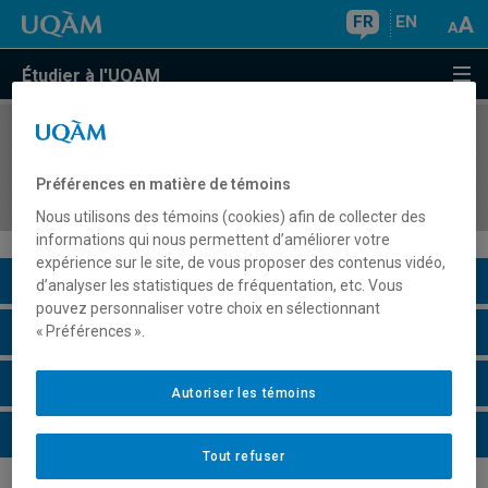
FR
EN
Étudier à l'UQAM
COURS
//
JUR729X
Actualités en droit du travail et de la protection
Préférences en matière de témoins
sociale
Nous utilisons des témoins (cookies) afin de collecter des
informations qui nous permettent d’améliorer votre
expérience sur le site, de vous proposer des contenus vidéo,
Description du cours
d’analyser les statistiques de fréquentation, etc. Vous
pouvez personnaliser votre choix en sélectionnant
Horaire - Été 2026
« Préférences ».
Horaire - Automne 2026
Autoriser les témoins
Horaire - Hiver 2027
Tout refuser