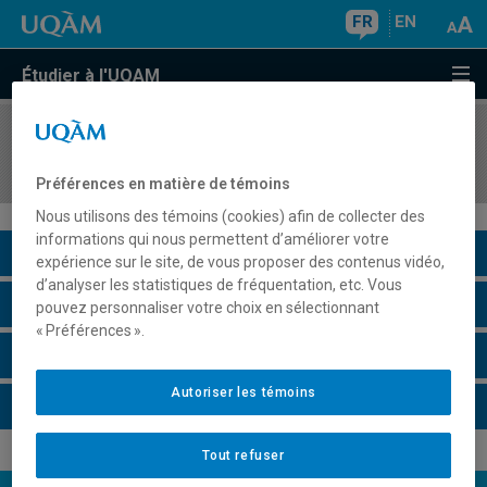
FR
EN
Étudier à l'UQAM
COURS
//
JUR7500
Mémoire
Préférences en matière de témoins
Nous utilisons des témoins (cookies) afin de collecter des
informations qui nous permettent d’améliorer votre
Description du cours
expérience sur le site, de vous proposer des contenus vidéo,
d’analyser les statistiques de fréquentation, etc. Vous
Horaire - Été 2026
pouvez personnaliser votre choix en sélectionnant
« Préférences ».
Horaire - Automne 2026
Autoriser les témoins
Horaire - Hiver 2027
Tout refuser