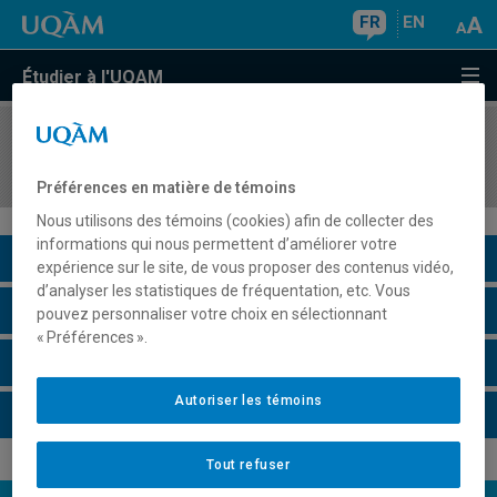
FR
EN
Étudier à l'UQAM
COURS
//
JUR7541
Droit et traditions juridiques autochtones
Préférences en matière de témoins
Nous utilisons des témoins (cookies) afin de collecter des
informations qui nous permettent d’améliorer votre
Description du cours
expérience sur le site, de vous proposer des contenus vidéo,
d’analyser les statistiques de fréquentation, etc. Vous
Horaire - Été 2026
pouvez personnaliser votre choix en sélectionnant
« Préférences ».
Horaire - Automne 2026
Autoriser les témoins
Horaire - Hiver 2027
Tout refuser