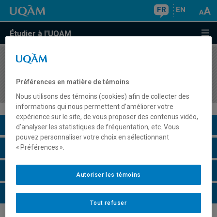
FR
EN
Étudier à l'UQAM
COURS
//
JUR7560
Projet de travail de recherche dirigé
Préférences en matière de témoins
bidisciplinaire
Nous utilisons des témoins (cookies) afin de collecter des
informations qui nous permettent d’améliorer votre
expérience sur le site, de vous proposer des contenus vidéo,
Description du cours
d’analyser les statistiques de fréquentation, etc. Vous
pouvez personnaliser votre choix en sélectionnant
Horaire - Été 2026
« Préférences ».
Horaire - Automne 2026
Autoriser les témoins
Horaire - Hiver 2027
Tout refuser