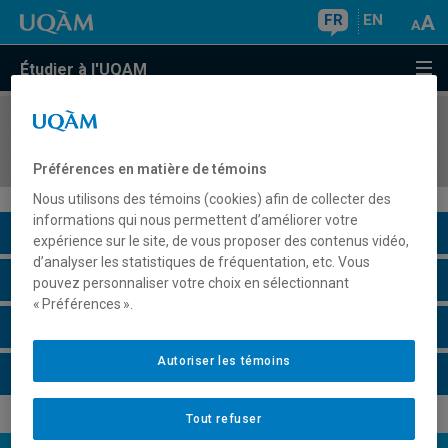
FR
EN
Étudier à l'UQAM
COURS
//
JUR7586
Travail de recherche dirigé en droit et société
Préférences en matière de témoins
Nous utilisons des témoins (cookies) afin de collecter des
informations qui nous permettent d’améliorer votre
Description du cours
expérience sur le site, de vous proposer des contenus vidéo,
d’analyser les statistiques de fréquentation, etc. Vous
Horaire - Été 2026
pouvez personnaliser votre choix en sélectionnant
« Préférences ».
Horaire - Automne 2026
Autoriser les témoins
Horaire - Hiver 2027
Tout refuser