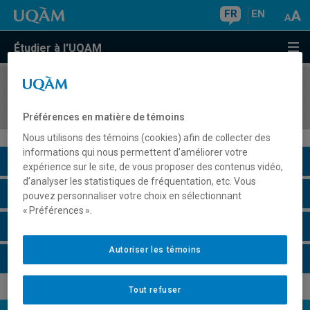
FR
EN
Étudier à l'UQAM
COURS
//
JUR7875
Transformations de l'État
Préférences en matière de témoins
Nous utilisons des témoins (cookies) afin de collecter des
informations qui nous permettent d’améliorer votre
Description du cours
expérience sur le site, de vous proposer des contenus vidéo,
d’analyser les statistiques de fréquentation, etc. Vous
Horaire - Été 2026
pouvez personnaliser votre choix en sélectionnant
« Préférences ».
Horaire - Automne 2026
Autoriser les témoins
Horaire - Hiver 2027
Tout refuser