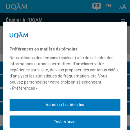
FR
EN
Étudier à l'UQAM
COURS
//
JUR7885
Intervention sur le droit
Préférences en matière de témoins
Nous utilisons des témoins (cookies) afin de collecter des
informations qui nous permettent d’améliorer votre
Description du cours
expérience sur le site, de vous proposer des contenus vidéo,
d’analyser les statistiques de fréquentation, etc. Vous
Horaire - Été 2026
pouvez personnaliser votre choix en sélectionnant
« Préférences ».
Horaire - Automne 2026
Autoriser les témoins
Horaire - Hiver 2027
Tout refuser