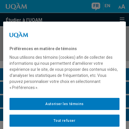
FR
EN
Étudier à l'UQAM
COURS
//
KIN1414
Enseigner l'agir en éducation physique et à la
Préférences en matière de témoins
santé au secondaire 2
Nous utilisons des témoins (cookies) afin de collecter des
informations qui nous permettent d’améliorer votre
expérience sur le site, de vous proposer des contenus vidéo,
Description du cours
d’analyser les statistiques de fréquentation, etc. Vous
pouvez personnaliser votre choix en sélectionnant
Horaire - Été 2026
« Préférences ».
Horaire - Automne 2026
Autoriser les témoins
Horaire - Hiver 2027
Tout refuser