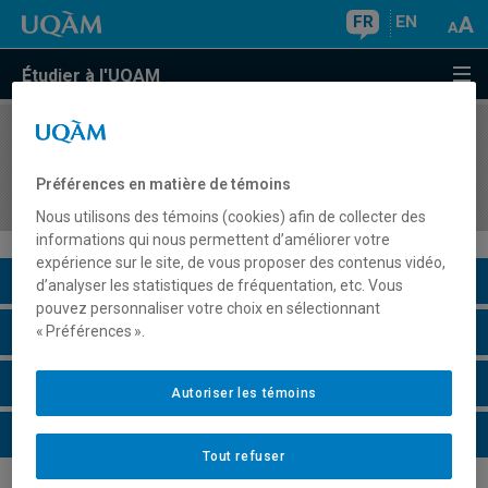
FR
EN
Étudier à l'UQAM
COURS
//
KIN1440
Enseigner l'éducation physique et à la santé en
Préférences en matière de témoins
milieu de plein air
Nous utilisons des témoins (cookies) afin de collecter des
informations qui nous permettent d’améliorer votre
expérience sur le site, de vous proposer des contenus vidéo,
Description du cours
d’analyser les statistiques de fréquentation, etc. Vous
pouvez personnaliser votre choix en sélectionnant
Horaire - Été 2026
« Préférences ».
Horaire - Automne 2026
Autoriser les témoins
Horaire - Hiver 2027
Tout refuser