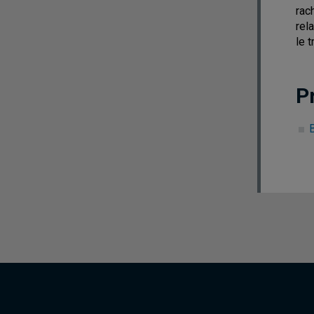
rac
rel
le 
P
B