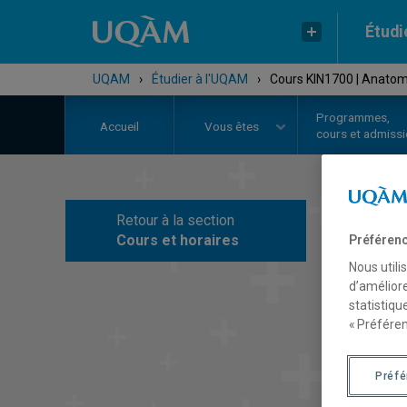
Étudi
UQAM
›
Étudier à l'UQAM
›
Cours KIN1700 | Anato
Programmes,
Accueil
Vous êtes
cours et admiss
Retour à la section
C
Cours et horaires
Préférenc
Nous utili
d’améliore
statistiqu
« Préféren
Préf