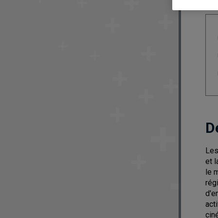
D
Les
et 
le 
rég
d'e
act
cin