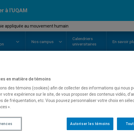
er à l'UQAM
mie appliquée au mouvement humain
Calendriers
Nos
campus
En savoir pl
ion
universitaires
OURS
//
KIN1700
-
Anatomie app
es en matière de témoins
sons des témoins (cookies) afin de collecter des informations qui nous 
humain
r votre expérience sur le site, de vous proposer des contenus vidéo, d’a
es de fréquentation, etc. Vous pouvez personnaliser votre choix en séle
ces ».
Description
Horaire - Été 2026
Horaire
érences
Autoriser les témoins
Tout