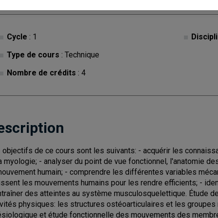
Cycle
: 1
Discipl
Type de cours
: Technique
Nombre de crédits
: 4
escription
 objectifs de ce cours sont les suivants: - acquérir les connaissa
la myologie; - analyser du point de vue fonctionnel, l'anatomie d
mouvement humain; - comprendre les différentes variables mécan
issent les mouvements humains pour les rendre efficients; - iden
ntraîner des atteintes au système musculosquelettique. Étude de
ivités physiques: les structures ostéoarticulaires et les groupe
ésiologique et étude fonctionnelle des mouvements des membres