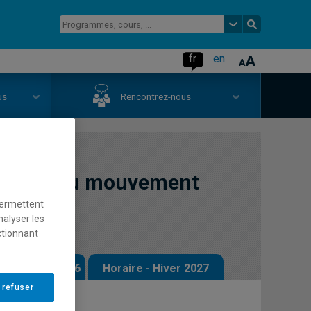
fr
en
us
Rencontrez-nous
liquée au mouvement
permettent
nalyser les
ctionnant
 - Automne 2026
Horaire - Hiver 2027
 refuser