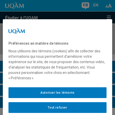
FR
EN
Étudier à l'UQAM
COURS
//
KIN2301
Apprentissage moteur de l'enfance à
Préférences en matière de témoins
l'adolescence
Nous utilisons des témoins (cookies) afin de collecter des
informations qui nous permettent d’améliorer votre
expérience sur le site, de vous proposer des contenus vidéo,
Description du cours
d’analyser les statistiques de fréquentation, etc. Vous
pouvez personnaliser votre choix en sélectionnant
Horaire - Été 2026
« Préférences ».
Horaire - Automne 2026
Autoriser les témoins
Horaire - Hiver 2027
Tout refuser