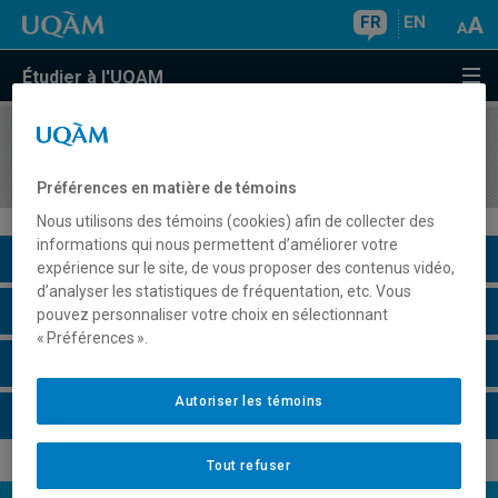
FR
EN
Étudier à l'UQAM
COURS
//
KIN3091
Motricité humaine : aspects cinésiologiques
Préférences en matière de témoins
Nous utilisons des témoins (cookies) afin de collecter des
informations qui nous permettent d’améliorer votre
Description du cours
expérience sur le site, de vous proposer des contenus vidéo,
d’analyser les statistiques de fréquentation, etc. Vous
Horaire - Été 2026
pouvez personnaliser votre choix en sélectionnant
« Préférences ».
Horaire - Automne 2026
Autoriser les témoins
Horaire - Hiver 2027
Tout refuser