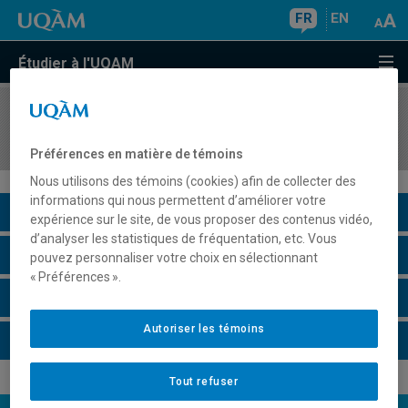
FR
EN
Étudier à l'UQAM
COURS
//
KIN3343
Éducation à la santé en milieu scolaire primaire
Préférences en matière de témoins
Nous utilisons des témoins (cookies) afin de collecter des
informations qui nous permettent d’améliorer votre
Description du cours
expérience sur le site, de vous proposer des contenus vidéo,
d’analyser les statistiques de fréquentation, etc. Vous
Horaire - Été 2026
pouvez personnaliser votre choix en sélectionnant
« Préférences ».
Horaire - Automne 2026
Autoriser les témoins
Horaire - Hiver 2027
Tout refuser