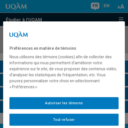
FR
EN
Étudier à l'UQAM
COURS
//
KIN3345
Éducation à la santé et au bien-être au primaire
Préférences en matière de témoins
Nous utilisons des témoins (cookies) afin de collecter des
informations qui nous permettent d’améliorer votre
Description du cours
expérience sur le site, de vous proposer des contenus vidéo,
d’analyser les statistiques de fréquentation, etc. Vous
Horaire - Été 2026
pouvez personnaliser votre choix en sélectionnant
« Préférences ».
Horaire - Automne 2026
Autoriser les témoins
Horaire - Hiver 2027
Tout refuser