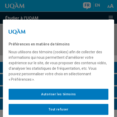
FR
EN
Étudier à l'UQAM
COURS
//
KIN3610
Principe des actions corporelles liées à la
Préférences en matière de témoins
pratique collective d'activités physiques
Nous utilisons des témoins (cookies) afin de collecter des
informations qui nous permettent d’améliorer votre
expérience sur le site, de vous proposer des contenus vidéo,
Description du cours
d’analyser les statistiques de fréquentation, etc. Vous
pouvez personnaliser votre choix en sélectionnant
Horaire - Été 2026
« Préférences ».
Horaire - Automne 2026
Autoriser les témoins
Horaire - Hiver 2027
Tout refuser