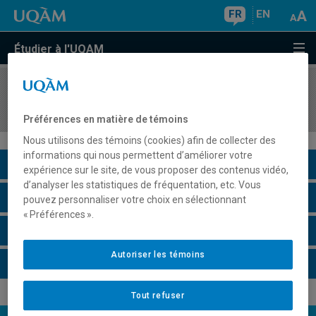
FR
EN
Étudier à l'UQAM
COURS
//
KIN3620
Promotion de la santé et l'activité physique
Préférences en matière de témoins
Nous utilisons des témoins (cookies) afin de collecter des
informations qui nous permettent d’améliorer votre
Description du cours
expérience sur le site, de vous proposer des contenus vidéo,
d’analyser les statistiques de fréquentation, etc. Vous
Horaire - Été 2026
pouvez personnaliser votre choix en sélectionnant
« Préférences ».
Horaire - Automne 2026
Autoriser les témoins
Horaire - Hiver 2027
Tout refuser