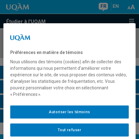
FR
EN
Étudier à l'UQAM
COURS
//
KIN3910
Activités d'accompagnement 3
Préférences en matière de témoins
Nous utilisons des témoins (cookies) afin de collecter des
informations qui nous permettent d’améliorer votre
Description du cours
expérience sur le site, de vous proposer des contenus vidéo,
d’analyser les statistiques de fréquentation, etc. Vous
Horaire - Été 2026
pouvez personnaliser votre choix en sélectionnant
« Préférences ».
Horaire - Automne 2026
Autoriser les témoins
Horaire - Hiver 2027
Tout refuser