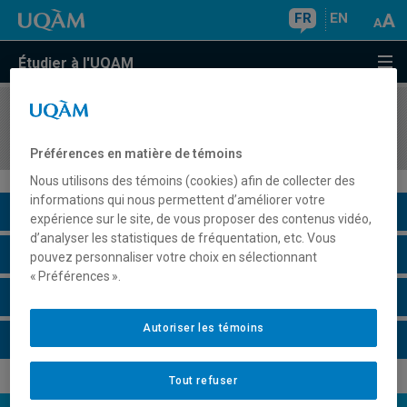
FR
EN
Étudier à l'UQAM
COURS
//
KIN5077
L'agir professionnel de l'éducateur physique
Préférences en matière de témoins
Nous utilisons des témoins (cookies) afin de collecter des
informations qui nous permettent d’améliorer votre
Description du cours
expérience sur le site, de vous proposer des contenus vidéo,
d’analyser les statistiques de fréquentation, etc. Vous
Horaire - Été 2026
pouvez personnaliser votre choix en sélectionnant
« Préférences ».
Horaire - Automne 2026
Autoriser les témoins
Horaire - Hiver 2027
Tout refuser