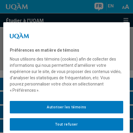
FR
EN
Étudier à l'UQAM
COURS
//
KIN5440
La différenciation pédagogique en
Préférences en matière de témoins
enseignement de l'éducation physique et à la
Nous utilisons des témoins (cookies) afin de collecter des
santé
informations qui nous permettent d’améliorer votre
expérience sur le site, de vous proposer des contenus vidéo,
d’analyser les statistiques de fréquentation, etc. Vous
Description du cours
pouvez personnaliser votre choix en sélectionnant
« Préférences ».
Horaire - Été 2026
Autoriser les témoins
Horaire - Automne 2026
Tout refuser
Horaire - Hiver 2027