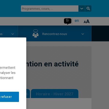
fr
en
us
Rencontrez-nous
'intervention en activité
permettent
nalyser les
ctionnant
 - Automne 2026
Horaire - Hiver 2027
 refuser