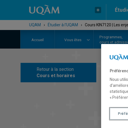
Étudi
UQAM
›
Étudier à l'UQAM
›
Cours KIN7120 | Les enje
Programmes,
Accueil
Vous êtes
cours et admiss
Retour à la section
Préférenc
C
Cours et horaires
Nous utili
d’améliore
statistiqu
« Préféren
Préf