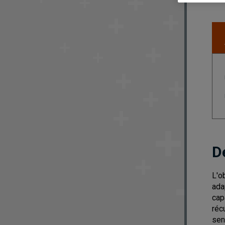
D
L'o
ada
cap
réc
sen