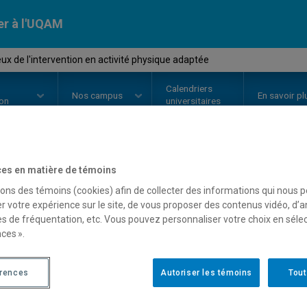
er à l'UQAM
ux de l'intervention en activité physique adaptée
Calendriers
Nos
campus
En savoir pl
ion
universitaires
es en matière de témoins
OURS
//
KIN7120
-
Les enjeux de l
sons des témoins (cookies) afin de collecter des informations qui nous 
physique adaptée
r votre expérience sur le site, de vous proposer des contenus vidéo, d’a
es de fréquentation, etc. Vous pouvez personnaliser votre choix en séle
ces ».
Description
Horaire - Été 2026
Horaire
érences
Autoriser les témoins
Tout