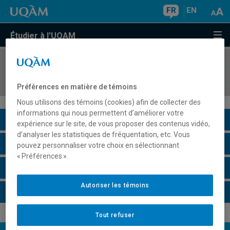
FR
EN
Étudier à l'UQAM
COURS
//
KIN8405
Traumatologie sensorielle et motrice
Préférences en matière de témoins
Nous utilisons des témoins (cookies) afin de collecter des
informations qui nous permettent d’améliorer votre
Description du cours
expérience sur le site, de vous proposer des contenus vidéo,
d’analyser les statistiques de fréquentation, etc. Vous
Horaire - Été 2026
pouvez personnaliser votre choix en sélectionnant
« Préférences ».
Horaire - Automne 2026
Autoriser les témoins
Horaire - Hiver 2027
Tout refuser