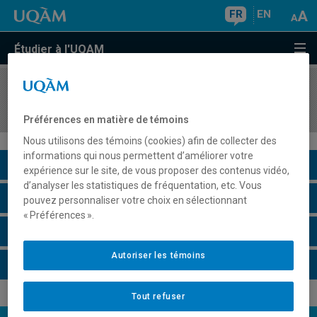
FR
EN
Étudier à l'UQAM
COURS
//
KIN8830
Stage
Préférences en matière de témoins
Nous utilisons des témoins (cookies) afin de collecter des
informations qui nous permettent d’améliorer votre
Description du cours
expérience sur le site, de vous proposer des contenus vidéo,
d’analyser les statistiques de fréquentation, etc. Vous
Horaire - Été 2026
pouvez personnaliser votre choix en sélectionnant
« Préférences ».
Horaire - Automne 2026
Autoriser les témoins
Horaire - Hiver 2027
Tout refuser