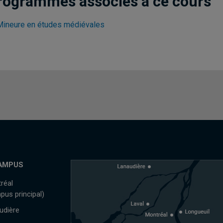
rogrammes associés à ce cours
Mineure en études médiévales
AMPUS
réal
pus principal)
udière