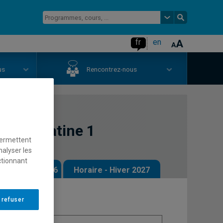
fr
en
us
Rencontrez-nous
 langue latine 1
permettent
nalyser les
ctionnant
 - Automne 2026
Horaire - Hiver 2027
 refuser