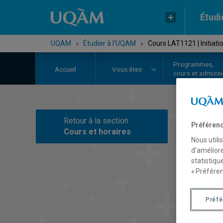
Étudi
UQAM
›
Étudier à l'UQAM
›
Cours LAT1121 | Initiatio
Programmes,
Accueil
Vous êtes
cours et admiss
Retour à la section
Préférenc
C
Cours et horaires
Nous utili
d’améliore
statistiqu
« Préféren
Préf