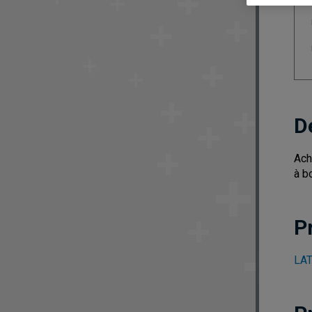
D
Ach
à b
P
LAT