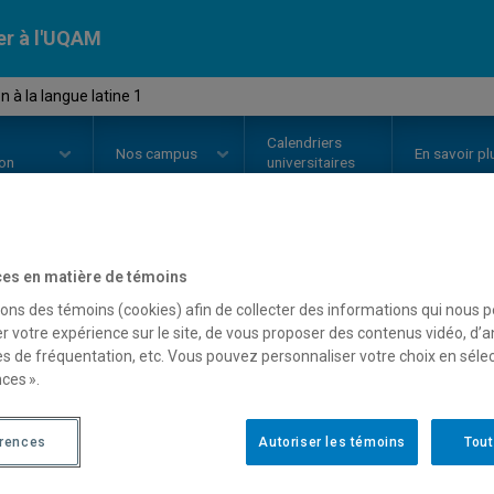
er à l'UQAM
n à la langue latine 1
Calendriers
Nos
campus
En savoir pl
ion
universitaires
es en matière de témoins
OURS
//
LAT1121
-
Initiation à la
sons des témoins (cookies) afin de collecter des informations qui nous 
r votre expérience sur le site, de vous proposer des contenus vidéo, d’a
es de fréquentation, etc. Vous pouvez personnaliser votre choix en séle
Description
Horaire - Été 2026
Horaire
ces ».
érences
Autoriser les témoins
Tout