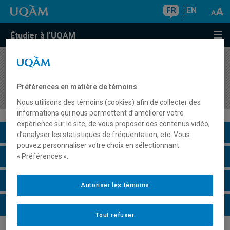
FR
EN
Étudier à l'UQAM
COURS
//
LIN2009
Apprentissage de la grammaire du français écrit
Préférences en matière de témoins
II
Nous utilisons des témoins (cookies) afin de collecter des
informations qui nous permettent d’améliorer votre
expérience sur le site, de vous proposer des contenus vidéo,
Description du cours
d’analyser les statistiques de fréquentation, etc. Vous
pouvez personnaliser votre choix en sélectionnant
Horaire - Été 2026
« Préférences ».
Horaire - Automne 2026
Autoriser les témoins
Horaire - Hiver 2027
Tout refuser