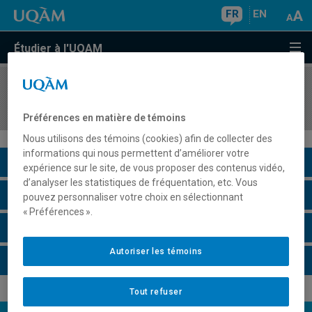
FR
EN
Étudier à l'UQAM
COURS
//
LIN2663
Langue, langage et publicité
Préférences en matière de témoins
Nous utilisons des témoins (cookies) afin de collecter des
informations qui nous permettent d’améliorer votre
Description du cours
expérience sur le site, de vous proposer des contenus vidéo,
d’analyser les statistiques de fréquentation, etc. Vous
Horaire - Été 2026
pouvez personnaliser votre choix en sélectionnant
« Préférences ».
Horaire - Automne 2026
Autoriser les témoins
Horaire - Hiver 2027
Tout refuser