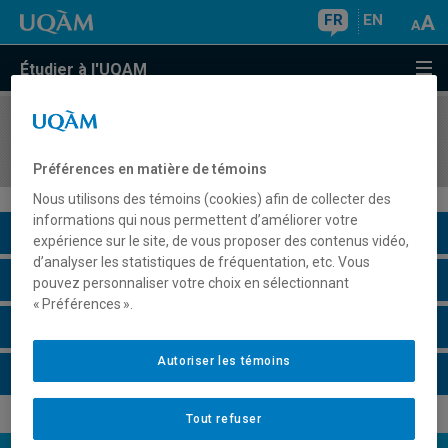
FR
EN
Étudier à l'UQAM
COURS
//
LIN3216
Traitement du langage par ordinateur
Préférences en matière de témoins
Nous utilisons des témoins (cookies) afin de collecter des
informations qui nous permettent d’améliorer votre
Description du cours
expérience sur le site, de vous proposer des contenus vidéo,
d’analyser les statistiques de fréquentation, etc. Vous
Horaire - Été 2026
pouvez personnaliser votre choix en sélectionnant
« Préférences ».
Horaire - Automne 2026
Autoriser les témoins
Horaire - Hiver 2027
Tout refuser