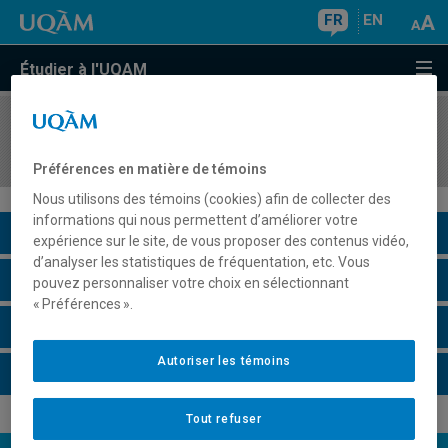
FR
EN
Étudier à l'UQAM
COURS
//
LIN3441
Acquisition d'une langue seconde
Préférences en matière de témoins
Nous utilisons des témoins (cookies) afin de collecter des
informations qui nous permettent d’améliorer votre
Description du cours
expérience sur le site, de vous proposer des contenus vidéo,
d’analyser les statistiques de fréquentation, etc. Vous
Horaire - Été 2026
pouvez personnaliser votre choix en sélectionnant
« Préférences ».
Horaire - Automne 2026
Autoriser les témoins
Horaire - Hiver 2027
Tout refuser