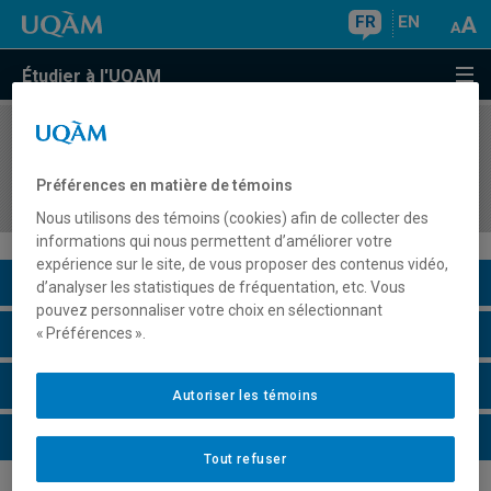
FR
EN
Étudier à l'UQAM
COURS
//
LIN910X
Séminaire de spécialisation en linguistique
Préférences en matière de témoins
fondamentale
Nous utilisons des témoins (cookies) afin de collecter des
informations qui nous permettent d’améliorer votre
expérience sur le site, de vous proposer des contenus vidéo,
Description du cours
d’analyser les statistiques de fréquentation, etc. Vous
pouvez personnaliser votre choix en sélectionnant
Horaire - Été 2026
« Préférences ».
Horaire - Automne 2026
Autoriser les témoins
Horaire - Hiver 2027
Tout refuser