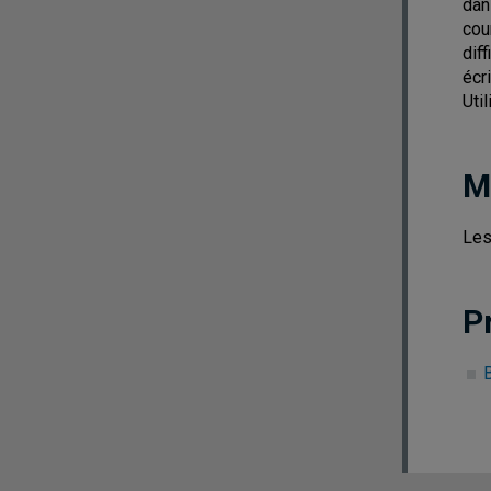
dan
cou
dif
écr
Uti
M
Les
P