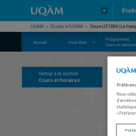
Étudi
UQAM
›
Étudier à l'UQAM
›
Cours LIT1004 | Le franç
Programmes,
Accueil
Vous êtes
cours et admiss
Retour à la section
C
Cours et horaires
Préférenc
Nous utili
d’améliore
statistiqu
« Préféren
Préf