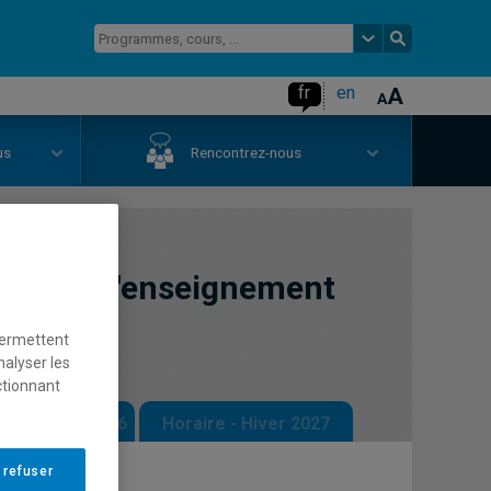
fr
en
us
Rencontrez-nous
rit dans l'enseignement
permettent
nalyser les
ctionnant
 - Automne 2026
Horaire - Hiver 2027
 refuser