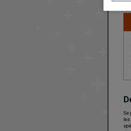
D
Se 
les
spé