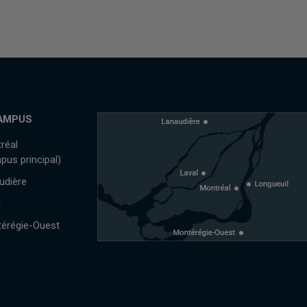
AMPUS
réal
pus principal)
udière
l
érégie-Ouest