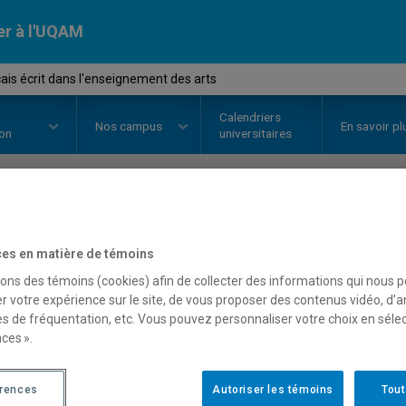
er à l'UQAM
ais écrit dans l'enseignement des arts
Calendriers
Nos
campus
En savoir pl
ion
universitaires
OURS
//
LIT1004
-
Le français éc
es en matière de témoins
des arts
sons des témoins (cookies) afin de collecter des informations qui nous 
r votre expérience sur le site, de vous proposer des contenus vidéo, d’a
es de fréquentation, etc. Vous pouvez personnaliser votre choix en séle
ces ».
Description
Horaire - Été 2026
Horaire
érences
Autoriser les témoins
Tout