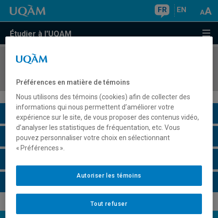
FR
EN
Étudier à l'UQAM
COURS
//
LIT1004
Le français écrit dans l'enseignement des arts
Préférences en matière de témoins
Nous utilisons des témoins (cookies) afin de collecter des
informations qui nous permettent d’améliorer votre
Description du cours
expérience sur le site, de vous proposer des contenus vidéo,
d’analyser les statistiques de fréquentation, etc. Vous
Horaire - Été 2026
pouvez personnaliser votre choix en sélectionnant
« Préférences ».
Horaire - Automne 2026
Autoriser les témoins
Horaire - Hiver 2027
Tout refuser