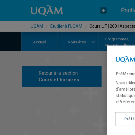
Étudi
UQAM
›
Étudier à l'UQAM
›
Cours LIT1260 | Aspects 
Programmes,
Accueil
Vous êtes
cours et admiss
Retour à la section
Préférenc
C
Cours et horaires
Nous utili
d’améliore
statistiqu
« Préféren
Préf