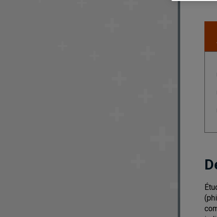
D
Étu
(ph
com