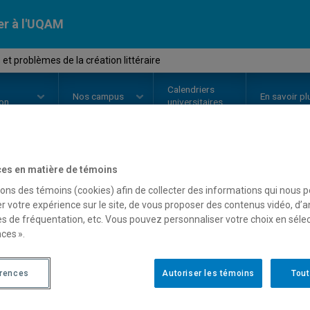
er à l'UQAM
et problèmes de la création littéraire
Calendriers
Nos
campus
En savoir pl
ion
universitaires
es en matière de témoins
OURS
//
LIT1260
-
Aspects et pro
sons des témoins (cookies) afin de collecter des informations qui nous 
r votre expérience sur le site, de vous proposer des contenus vidéo, d’a
littéraire
es de fréquentation, etc. Vous pouvez personnaliser votre choix en séle
ces ».
Description
Horaire - Été 2026
Horaire
érences
Autoriser les témoins
Tout