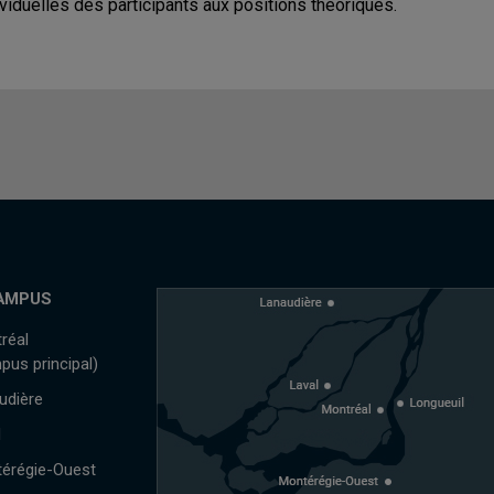
ividuelles des participants aux positions théoriques.
AMPUS
réal
pus principal)
udière
l
érégie-Ouest