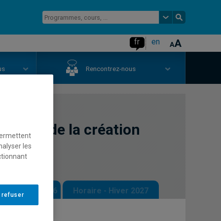
fr
en
us
Rencontrez-nous
blèmes de la création
permettent
nalyser les
ctionnant
 - Automne 2026
Horaire - Hiver 2027
 refuser