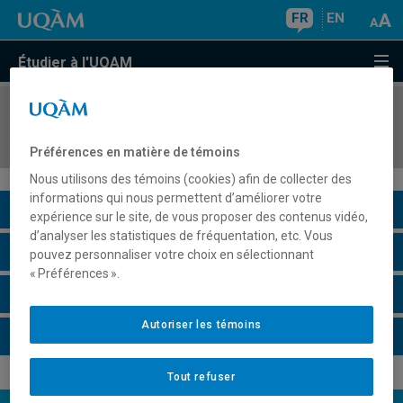
FR
EN
Étudier à l'UQAM
COURS
//
LIT1540
Histoire de la critique littéraire
Préférences en matière de témoins
Nous utilisons des témoins (cookies) afin de collecter des
informations qui nous permettent d’améliorer votre
Description du cours
expérience sur le site, de vous proposer des contenus vidéo,
d’analyser les statistiques de fréquentation, etc. Vous
Horaire - Été 2026
pouvez personnaliser votre choix en sélectionnant
« Préférences ».
Horaire - Automne 2026
Autoriser les témoins
Horaire - Hiver 2027
Tout refuser