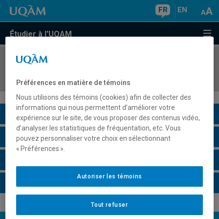
FR
EN
Étudier à l'UQAM
COURS
//
LIT1555
Littérature et langage
Préférences en matière de témoins
Nous utilisons des témoins (cookies) afin de collecter des
informations qui nous permettent d’améliorer votre
Description du cours
expérience sur le site, de vous proposer des contenus vidéo,
d’analyser les statistiques de fréquentation, etc. Vous
Horaire - Été 2026
pouvez personnaliser votre choix en sélectionnant
« Préférences ».
Horaire - Automne 2026
Autoriser les témoins
Horaire - Hiver 2027
Tout refuser