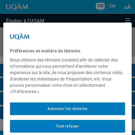
FR
EN
Étudier à l'UQAM
COURS
//
LIT1560
Littérature et psychanalyse
Préférences en matière de témoins
Nous utilisons des témoins (cookies) afin de collecter des
informations qui nous permettent d’améliorer votre
Description du cours
expérience sur le site, de vous proposer des contenus vidéo,
d’analyser les statistiques de fréquentation, etc. Vous
Horaire - Été 2026
pouvez personnaliser votre choix en sélectionnant
« Préférences ».
Horaire - Automne 2026
Autoriser les témoins
Horaire - Hiver 2027
Tout refuser