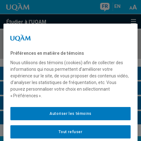
FR
EN
Étudier à l'UQAM
COURS
//
LIT1626
Littérature étrangère
Préférences en matière de témoins
Nous utilisons des témoins (cookies) afin de collecter des
informations qui nous permettent d’améliorer votre
Description du cours
expérience sur le site, de vous proposer des contenus vidéo,
d’analyser les statistiques de fréquentation, etc. Vous
Horaire - Été 2026
pouvez personnaliser votre choix en sélectionnant
« Préférences ».
Horaire - Automne 2026
Autoriser les témoins
Horaire - Hiver 2027
Tout refuser