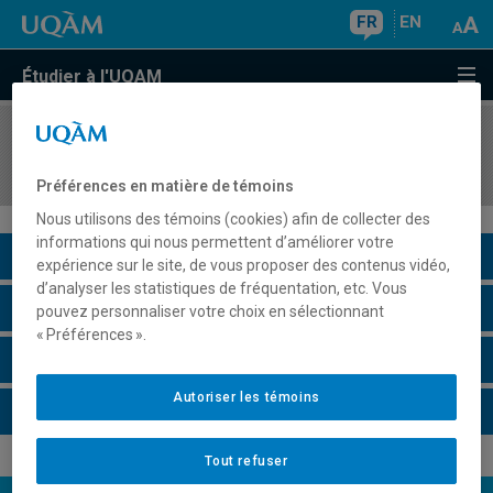
FR
EN
Étudier à l'UQAM
COURS
//
LIT1665
Littérature canadienne de langue anglaise
Préférences en matière de témoins
Nous utilisons des témoins (cookies) afin de collecter des
informations qui nous permettent d’améliorer votre
Description du cours
expérience sur le site, de vous proposer des contenus vidéo,
d’analyser les statistiques de fréquentation, etc. Vous
Horaire - Été 2026
pouvez personnaliser votre choix en sélectionnant
« Préférences ».
Horaire - Automne 2026
Autoriser les témoins
Horaire - Hiver 2027
Tout refuser