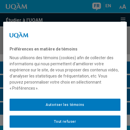
FR
EN
Étudier à l'UQAM
COURS
//
LIT1690
Littérature latino-américaine
Préférences en matière de témoins
Nous utilisons des témoins (cookies) afin de collecter des
informations qui nous permettent d’améliorer votre
Description du cours
expérience sur le site, de vous proposer des contenus vidéo,
d’analyser les statistiques de fréquentation, etc. Vous
Horaire - Été 2026
pouvez personnaliser votre choix en sélectionnant
« Préférences ».
Horaire - Automne 2026
Autoriser les témoins
Horaire - Hiver 2027
Tout refuser