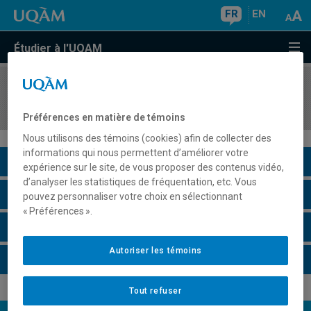
FR
EN
Étudier à l'UQAM
COURS
//
LIT2018
Révision et édition de textes
Préférences en matière de témoins
Nous utilisons des témoins (cookies) afin de collecter des
informations qui nous permettent d’améliorer votre
Description du cours
expérience sur le site, de vous proposer des contenus vidéo,
d’analyser les statistiques de fréquentation, etc. Vous
Horaire - Été 2026
pouvez personnaliser votre choix en sélectionnant
« Préférences ».
Horaire - Automne 2026
Autoriser les témoins
Horaire - Hiver 2027
Tout refuser