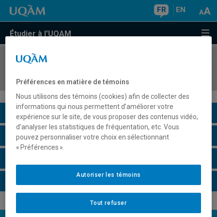
FR
EN
Étudier à l'UQAM
COURS
//
LIT2170
Réalisme
Préférences en matière de témoins
Nous utilisons des témoins (cookies) afin de collecter des
informations qui nous permettent d’améliorer votre
Description du cours
expérience sur le site, de vous proposer des contenus vidéo,
d’analyser les statistiques de fréquentation, etc. Vous
Horaire - Été 2026
pouvez personnaliser votre choix en sélectionnant
« Préférences ».
Horaire - Automne 2026
Autoriser les témoins
Horaire - Hiver 2027
Tout refuser