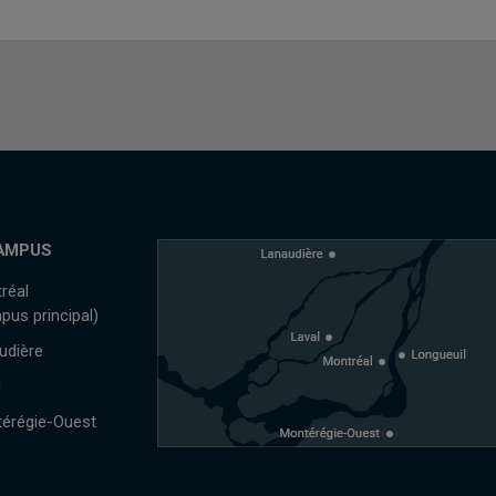
AMPUS
réal
pus principal)
udière
l
érégie-Ouest