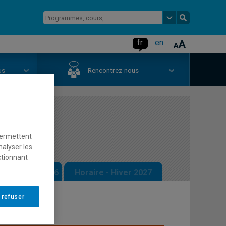
fr
en
us
Rencontrez-nous
raire
permettent
nalyser les
ctionnant
 - Automne 2026
Horaire - Hiver 2027
 refuser