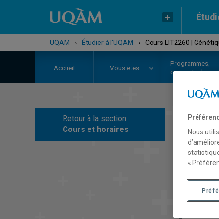
Étudi
UQAM
›
Étudier à l'UQAM
›
Cours LIT2260 | Génétiqu
Programmes,
Accueil
Vous êtes
cours et admiss
Préférenc
Retour à la section
C
Cours et horaires
Nous utili
d’améliore
statistiqu
« Préféren
Préf