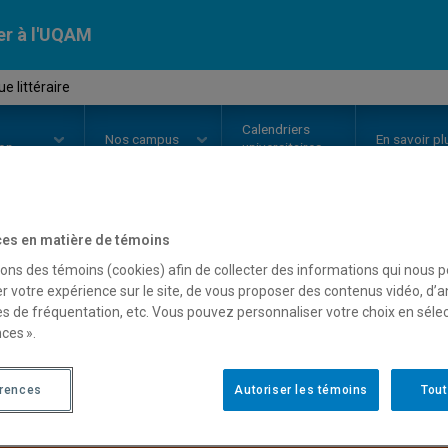
er à l'UQAM
e littéraire
Calendriers
Nos
campus
En savoir pl
ion
universitaires
es en matière de témoins
OURS
//
LIT2260
-
Génétique litté
sons des témoins (cookies) afin de collecter des informations qui nous 
r votre expérience sur le site, de vous proposer des contenus vidéo, d’a
es de fréquentation, etc. Vous pouvez personnaliser votre choix en séle
ces ».
Description
Horaire - Été 2026
Horaire
érences
Autoriser les témoins
Tout