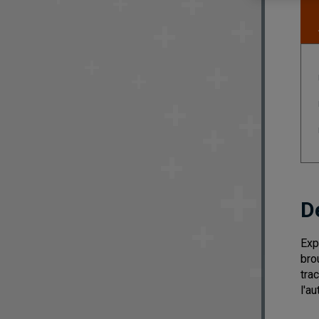
D
Exp
bro
tra
l'a