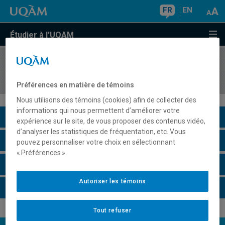
FR
EN
Étudier à l'UQAM
COURS
//
LIT2360
Écriture et psychanalyse
Préférences en matière de témoins
Nous utilisons des témoins (cookies) afin de collecter des
informations qui nous permettent d’améliorer votre
Description du cours
expérience sur le site, de vous proposer des contenus vidéo,
d’analyser les statistiques de fréquentation, etc. Vous
Horaire - Été 2026
pouvez personnaliser votre choix en sélectionnant
« Préférences ».
Horaire - Automne 2026
Autoriser les témoins
Horaire - Hiver 2027
Tout refuser