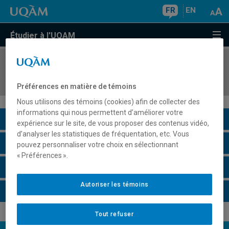
FR
EN
Étudier à l'UQAM
COURS
//
LIT252X
Corpus d'auteur
Préférences en matière de témoins
Nous utilisons des témoins (cookies) afin de collecter des
informations qui nous permettent d’améliorer votre
Description du cours
expérience sur le site, de vous proposer des contenus vidéo,
d’analyser les statistiques de fréquentation, etc. Vous
Horaire - Été 2026
pouvez personnaliser votre choix en sélectionnant
« Préférences ».
Horaire - Automne 2026
Autoriser les témoins
Horaire - Hiver 2027
Tout refuser