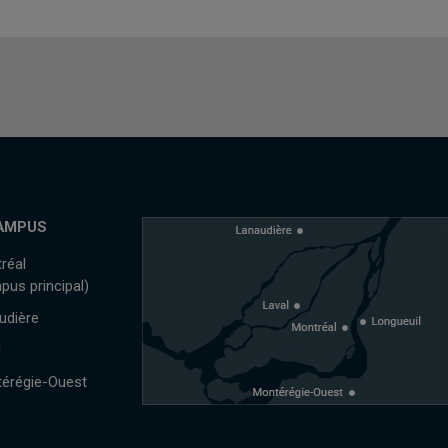
AMPUS
réal
pus principal)
udière
l
érégie-Ouest