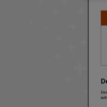
D
Des
aut