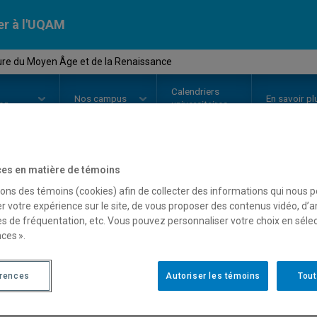
er à l'UQAM
ture du Moyen Âge et de la Renaissance
Calendriers
Nos
campus
En savoir pl
ion
universitaires
es en matière de témoins
OURS
//
LIT2600
-
Littérature du
sons des témoins (cookies) afin de collecter des informations qui nous 
r votre expérience sur le site, de vous proposer des contenus vidéo, d’a
Renaissance
es de fréquentation, etc. Vous pouvez personnaliser votre choix en séle
ces ».
Description
Horaire - Été 2026
Horaire
érences
Autoriser les témoins
Tout