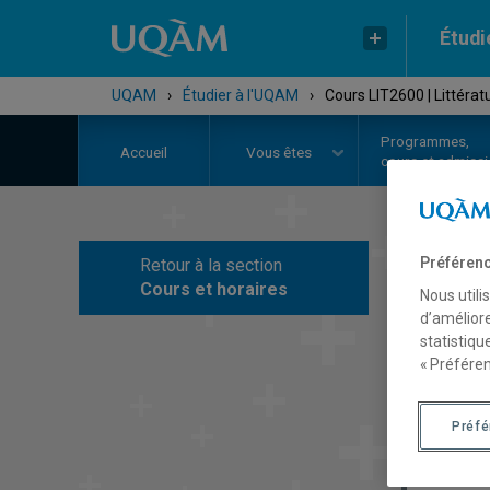
Étudi
UQAM
›
Étudier à l'UQAM
›
Cours LIT2600 | Littéra
Programmes,
Accueil
Vous êtes
cours et admiss
Préférenc
Retour à la section
C
Cours et horaires
Nous utili
d’améliore
statistiqu
« Préféren
Préf