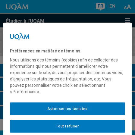
FR
EN
Étudier à l'UQAM
COURS
//
LIT3412
Dramaturgie québécoise
Préférences en matière de témoins
Nous utilisons des témoins (cookies) afin de collecter des
informations qui nous permettent d’améliorer votre
Description du cours
expérience sur le site, de vous proposer des contenus vidéo,
d’analyser les statistiques de fréquentation, etc. Vous
Horaire - Été 2026
pouvez personnaliser votre choix en sélectionnant
« Préférences ».
Horaire - Automne 2026
Autoriser les témoins
Horaire - Hiver 2027
Tout refuser