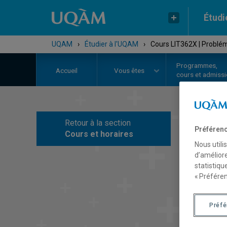
Étudi
UQAM
›
Étudier à l'UQAM
›
Cours LIT362X | Probléma
Programmes,
Accueil
Vous êtes
cours et admiss
Retour à la section
C
Préférenc
Cours et horaires
Nous utili
d’améliore
statistiqu
« Préféren
Préf