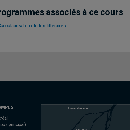
rogrammes associés à ce cours
accalauréat en études littéraires
AMPUS
réal
pus principal)