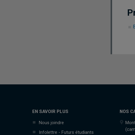
P
B
EN SAVOIR PLUS
NOS C
Nous joindre
Mont
(cam
Infolettre - Futurs étudiants