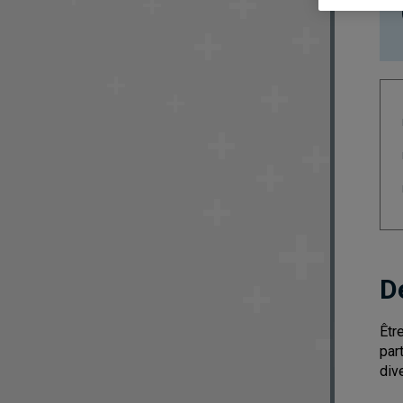
D
Êtr
par
div