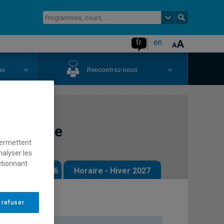
fr
en
us
Rencontrez-nous
littéraire
permettent
nalyser les
ctionnant
 - Automne 2026
Horaire - Hiver 2027
 refuser