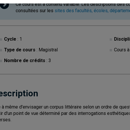
Ce cours est à contenu variable. Les descriptions des c
consultées sur les
sites des facultés, écoles, départe
Cycle
: 1
Discipl
Type de cours
: Magistral
Cours à
Nombre de crédits
: 3
escription
e à même d'envisager un corpus littéraire selon un ordre de ques
tir d'un point de vue déterminé par des interrogations esthétiques
erses.