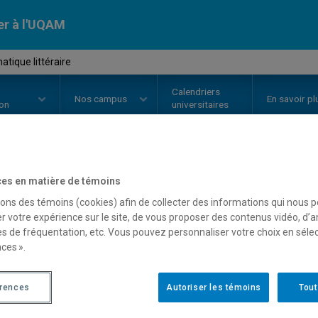
er à l'UQAM
tique littéraire
Calendriers
Nos
campus
En savoir pl
ion
universitaires
OURS
//
LIT362X
-
Problématique 
es en matière de témoins
sons des témoins (cookies) afin de collecter des informations qui nous 
r votre expérience sur le site, de vous proposer des contenus vidéo, d’a
es de fréquentation, etc. Vous pouvez personnaliser votre choix en séle
Description
Horaire - Été 2026
Horaire
ces ».
érences
Autoriser les témoins
Tout