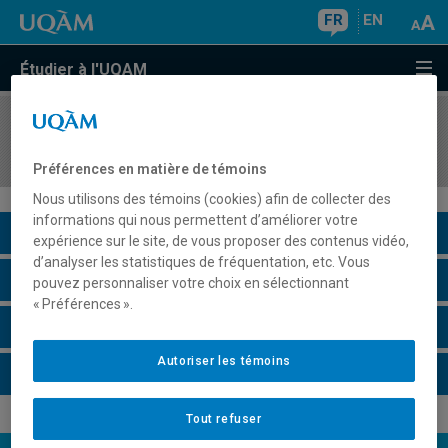
FR
EN
Étudier à l'UQAM
COURS
//
LIT3910
Atelier de prose I
Préférences en matière de témoins
Nous utilisons des témoins (cookies) afin de collecter des
informations qui nous permettent d’améliorer votre
Description du cours
expérience sur le site, de vous proposer des contenus vidéo,
d’analyser les statistiques de fréquentation, etc. Vous
Horaire - Été 2026
pouvez personnaliser votre choix en sélectionnant
« Préférences ».
Horaire - Automne 2026
Autoriser les témoins
Horaire - Hiver 2027
Tout refuser