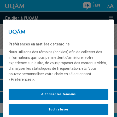
FR
EN
Étudier à l'UQAM
COURS
//
LIT3941
Atelier de poésie II
Préférences en matière de témoins
Nous utilisons des témoins (cookies) afin de collecter des
informations qui nous permettent d’améliorer votre
Description du cours
expérience sur le site, de vous proposer des contenus vidéo,
d’analyser les statistiques de fréquentation, etc. Vous
Horaire - Été 2026
pouvez personnaliser votre choix en sélectionnant
« Préférences ».
Horaire - Automne 2026
Autoriser les témoins
Horaire - Hiver 2027
Tout refuser