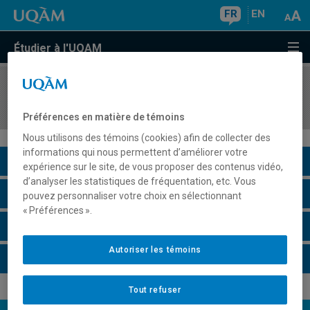
FR
EN
Étudier à l'UQAM
COURS
//
LIT4005
Discours journalistique
Préférences en matière de témoins
Nous utilisons des témoins (cookies) afin de collecter des
informations qui nous permettent d’améliorer votre
Description du cours
expérience sur le site, de vous proposer des contenus vidéo,
d’analyser les statistiques de fréquentation, etc. Vous
Horaire - Été 2026
pouvez personnaliser votre choix en sélectionnant
« Préférences ».
Horaire - Automne 2026
Autoriser les témoins
Horaire - Hiver 2027
Tout refuser