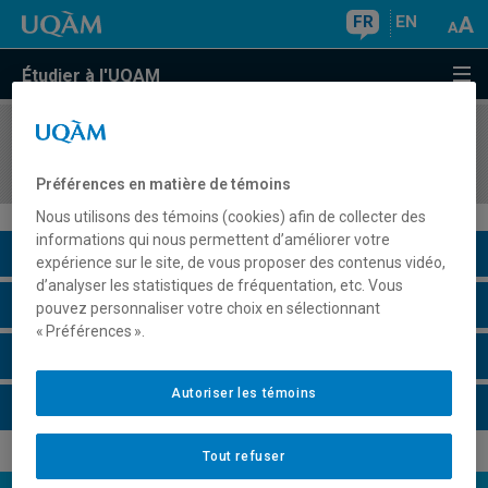
FR
EN
Étudier à l'UQAM
COURS
//
LIT4160
Régions et frontières du fantastique
Préférences en matière de témoins
Nous utilisons des témoins (cookies) afin de collecter des
informations qui nous permettent d’améliorer votre
Description du cours
expérience sur le site, de vous proposer des contenus vidéo,
d’analyser les statistiques de fréquentation, etc. Vous
Horaire - Été 2026
pouvez personnaliser votre choix en sélectionnant
« Préférences ».
Horaire - Automne 2026
Autoriser les témoins
Horaire - Hiver 2027
Tout refuser